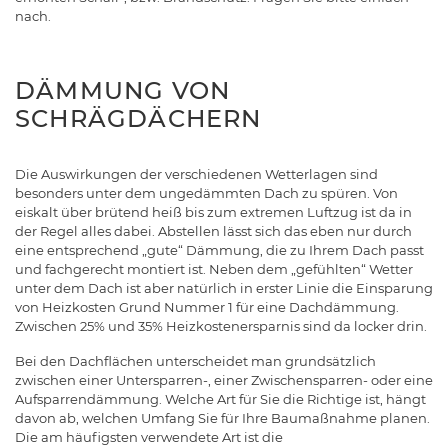
nach.
DÄMMUNG VON
SCHRÄGDÄCHERN
Die Auswirkungen der verschiedenen Wetterlagen sind
besonders unter dem ungedämmten Dach zu spüren. Von
eiskalt über brütend heiß bis zum extremen Luftzug ist da in
der Regel alles dabei. Abstellen lässt sich das eben nur durch
eine entsprechend „gute“ Dämmung, die zu Ihrem Dach passt
und fachgerecht montiert ist. Neben dem „gefühlten“ Wetter
unter dem Dach ist aber natürlich in erster Linie die Einsparung
von Heizkosten Grund Nummer 1 für eine Dachdämmung.
Zwischen 25% und 35% Heizkostenersparnis sind da locker drin.
Bei den Dachflächen unterscheidet man grundsätzlich
zwischen einer Untersparren-, einer Zwischensparren- oder eine
Aufsparrendämmung. Welche Art für Sie die Richtige ist, hängt
davon ab, welchen Umfang Sie für Ihre Baumaßnahme planen.
Die am häufigsten verwendete Art ist die