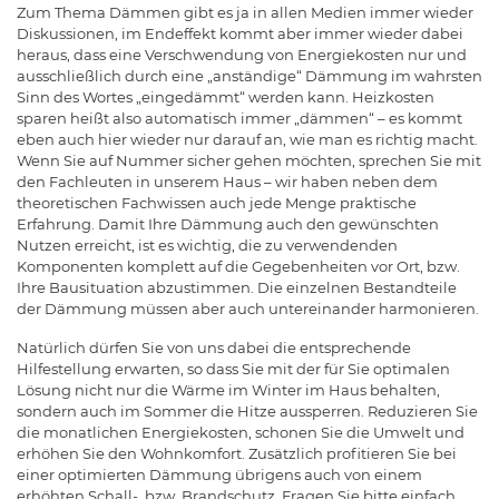
Zum Thema Dämmen gibt es ja in allen Medien immer wieder
Diskussionen, im Endeffekt kommt aber immer wieder dabei
heraus, dass eine Verschwendung von Energiekosten nur und
ausschließlich durch eine „anständige“ Dämmung im wahrsten
Sinn des Wortes „eingedämmt“ werden kann. Heizkosten
sparen heißt also automatisch immer „dämmen“ – es kommt
eben auch hier wieder nur darauf an, wie man es richtig macht.
Wenn Sie auf Nummer sicher gehen möchten, sprechen Sie mit
den Fachleuten in unserem Haus – wir haben neben dem
theoretischen Fachwissen auch jede Menge praktische
Erfahrung. Damit Ihre Dämmung auch den gewünschten
Nutzen erreicht, ist es wichtig, die zu verwendenden
Komponenten komplett auf die Gegebenheiten vor Ort, bzw.
Ihre Bausituation abzustimmen. Die einzelnen Bestandteile
der Dämmung müssen aber auch untereinander harmonieren.
Natürlich dürfen Sie von uns dabei die entsprechende
Hilfestellung erwarten, so dass Sie mit der für Sie optimalen
Lösung nicht nur die Wärme im Winter im Haus behalten,
sondern auch im Sommer die Hitze aussperren. Reduzieren Sie
die monatlichen Energiekosten, schonen Sie die Umwelt und
erhöhen Sie den Wohnkomfort. Zusätzlich profitieren Sie bei
einer optimierten Dämmung übrigens auch von einem
erhöhten Schall-, bzw. Brandschutz. Fragen Sie bitte einfach