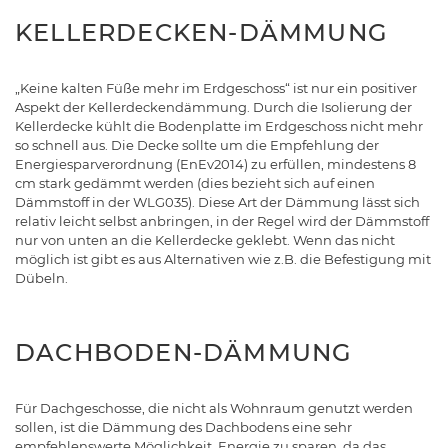
KELLERDECKEN-DÄMMUNG
„Keine kalten Füße mehr im Erdgeschoss“ ist nur ein positiver
Aspekt der Kellerdeckendämmung. Durch die Isolierung der
Kellerdecke kühlt die Bodenplatte im Erdgeschoss nicht mehr
so schnell aus. Die Decke sollte um die Empfehlung der
Energiesparverordnung (EnEv2014) zu erfüllen, mindestens 8
cm stark gedämmt werden (dies bezieht sich auf einen
Dämmstoff in der WLG035). Diese Art der Dämmung lässt sich
relativ leicht selbst anbringen, in der Regel wird der Dämmstoff
nur von unten an die Kellerdecke geklebt. Wenn das nicht
möglich ist gibt es aus Alternativen wie z.B. die Befestigung mit
Dübeln.
DACHBODEN-DÄMMUNG
Für Dachgeschosse, die nicht als Wohnraum genutzt werden
sollen, ist die Dämmung des Dachbodens eine sehr
empfehlenswerte Möglichkeit, Energie zu sparen, da das