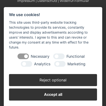
Impressum
Datenschutz
Widerruf-Formular
Cookie-Einstellungen ändern
We use cookies!
Heinrich Schreiber GmbH
This site uses third-party website tracking
Hämelstraße 2-4, 32425 Minden
technologies to provide its services, constantly
improve and display advertisements according to
Telefon: 05 71 / 9 75 93 - 0
users' interests. I agree to this and can revoke or
Telefax: 05 71 / 9 75 93 - 10
change my consent at any time with effect for the
E-Mail:
info(at)schreiber-baustoffe.de
future.
Necessary
Functional
Öffnungszeiten
Analytics
Marketing
März - November:
Montag - Freitag: 07.00 - 18.00 Uhr
Samstag: 07.00 - 12.00 Uhr
Reject optional
Dezember - Februar:
Montag - Freitag: 07.30 - 17.00 Uhr
Samstag: 07.30 - 12.00 Uhr
Accept all