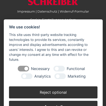
Impressum
Datenschutz
Widerruf-Formular
Cookie-Einstellungen ändern
We use cookies!
Heinrich Schreiber GmbH
This site uses third-party website tracking
Hämelstraße 2-4, 32425 Minden
technologies to provide its services, constantly
Telefon: 05 71 / 9 75 93 - 0
improve and display advertisements according to
Telefax: 05 71 / 9 75 93 - 10
users' interests. I agree to this and can revoke or
E-Mail:
info(at)schreiber-baustoffe.de
change my consent at any time with effect for the
future.
Necessary
Functional
Öffnungszeiten
Analytics
Marketing
März - November:
Montag - Freitag: 07.00 - 18.00 Uhr
Samstag: 07.00 - 12.00 Uhr
Reject optional
Dezember - Februar:
Montag - Freitag: 07.30 - 17.00 Uhr
Samstag: 07.30 - 12.00 Uhr