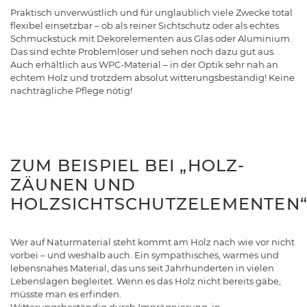
Praktisch unverwüstlich und für unglaublich viele Zwecke total
flexibel einsetzbar – ob als reiner Sichtschutz oder als echtes
Schmuckstück mit Dekorelementen aus Glas oder Aluminium.
Das sind echte Problemlöser und sehen noch dazu gut aus.
Auch erhältlich aus WPC-Material – in der Optik sehr nah an
echtem Holz und trotzdem absolut witterungsbeständig! Keine
nachträgliche Pflege nötig!
ZUM BEISPIEL BEI „HOLZ-
ZÄUNEN UND
HOLZSICHTSCHUTZELEMENTEN
Wer auf Naturmaterial steht kommt am Holz nach wie vor nicht
vorbei – und weshalb auch. Ein sympathisches, warmes und
lebensnahes Material, das uns seit Jahrhunderten in vielen
Lebenslagen begleitet. Wenn es das Holz nicht bereits gäbe,
müsste man es erfinden.
Witterungsbeständig durch Imprägnierung, in